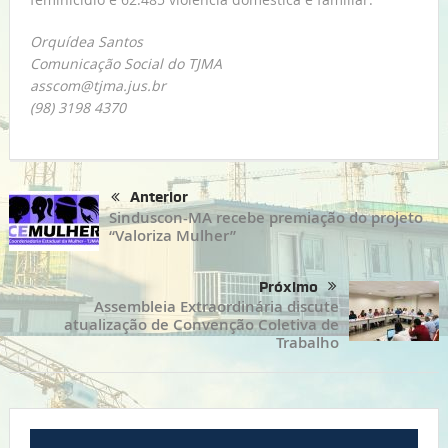
Orquídea Santos
Comunicação Social do TJMA
asscom@tjma.jus.br
(98) 3198 4370
Anterior
Sinduscon-MA recebe premiação do projeto
“Valoriza Mulher”
Próximo
Assembleia Extraordinária discute
atualização de Convenção Coletiva de
Trabalho