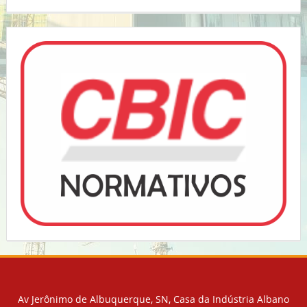
Av Jerônimo de Albuquerque, SN, Casa da Indústria Albano