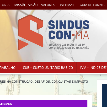
ETORIA
MISSÃO, VISÃO E VALORES
WEBMAIL
GUIA DE FORNEC
TRABALHO
CUB – CUSTO UNITÁRIO BÁSICO
IVV – ÍNDICE D
ES NA CONSTRUÇÃO: DESAFIOS, CONQUISTAS E IMPACTO