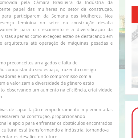
promovida pela Câmara Brasileira da Indústria da
scente papel das mulheres no setor da construção,
es para participarem da Semana das Mulheres. Nos
sença feminina no setor da construção desafia
ativamente para o crescimento e a diversificação da
 vistas apenas como exceções estão se destacando em
 e arquitetura até operação de máquinas pesadas e
mo preconceitos arraigados e falta de
tão conquistando seu espaço, trazendo consigo
inovadoras e um profundo compromisso com a
m e valorizam a diversidade de gênero estão
to, observando um aumento na eficiência, criatividade
o.
iativas de capacitação e empoderamento implementadas
gressarem na construção, proporcionando
onal e apoio para enfrentar os obstáculos encontrados
cultural está transformando a indústria, tornando-a
rentar os desafios do futuro.