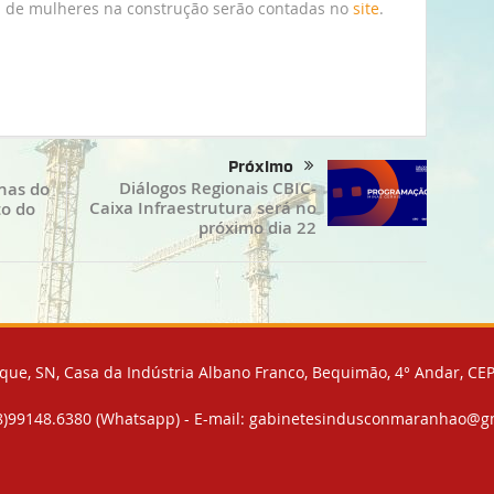
s de mulheres na construção serão contadas no
site
.
Próximo
Diálogos Regionais CBIC-
lhas do
Caixa Infraestrutura será no
to do
próximo dia 22
ue, SN, Casa da Indústria Albano Franco, Bequimão, 4° Andar, CEP
98)99148.6380 (Whatsapp) - E-mail: gabinetesindusconmaranhao@g