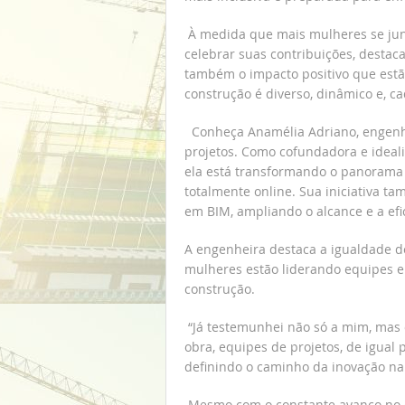
À medida que mais mulheres se junta
celebrar suas contribuições, destac
também o impacto positivo que estã
construção é diverso, dinâmico e, ca
Conheça Anamélia Adriano, engenh
projetos. Como cofundadora e ideal
ela está transformando o panorama 
totalmente online. Sua iniciativa t
em BIM, ampliando o alcance e a ef
A engenheira destaca a igualdade 
mulheres estão liderando equipes e 
construção.
“Já testemunhei não só a mim, mas 
obra, equipes de projetos, de igua
definindo o caminho da inovação na
Mesmo com o constante avanço no c