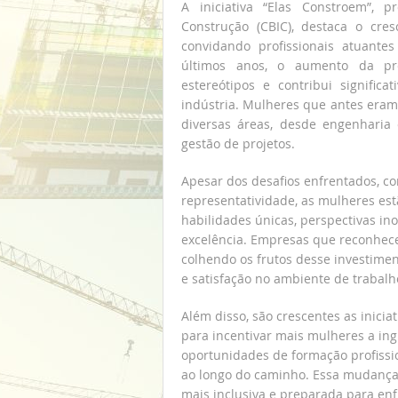
A iniciativa “Elas Constroem”, 
Construção (CBIC), destaca o cre
convidando profissionais atuant
últimos anos, o aumento da pre
estereótipos e contribui signific
indústria. Mulheres que antes eram
diversas áreas, desde engenharia
gestão de projetos.
Apesar dos desafios enfrentados, co
representatividade, as mulheres es
habilidades únicas, perspectivas 
excelência. Empresas que reconhece
colhendo os frutos desse investimen
e satisfação no ambiente de trabalh
Além disso, são crescentes as inic
para incentivar mais mulheres a in
oportunidades de formação profissi
ao longo do caminho. Essa mudança 
mais inclusiva e preparada para enf