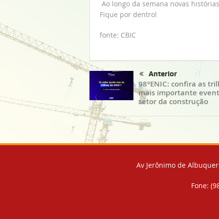
Ao longo da semana novas história
Fique por dentro!
fonte: CBIC
Anterior
98°ENIC: confira as tri
mais importante even
setor da construção
Av Jerônimo de Albuquerq
Fone: (