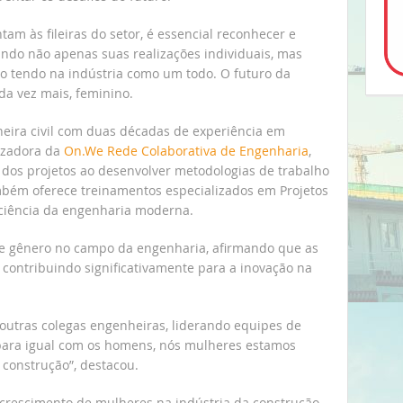
m às fileiras do setor, é essencial reconhecer e
ando não apenas suas realizações individuais, mas
o tendo na indústria como um todo. O futuro da
da vez mais, feminino.
eira civil com duas décadas de experiência em
izadora da
On.We Rede Colaborativa de Engenharia
,
dos projetos ao desenvolver metodologias de trabalho
ambém oferece treinamentos especializados em Projetos
iciência da engenharia moderna.
de gênero no campo da engenharia, afirmando que as
contribuindo significativamente para a inovação na
outras colegas engenheiras, liderando equipes de
l para igual com os homens, nós mulheres estamos
 construção”, destacou.
rescimento de mulheres na indústria da construção