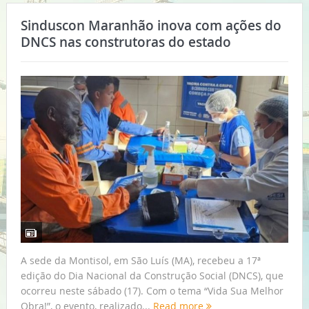
Sinduscon Maranhão inova com ações do
DNCS nas construtoras do estado
A sede da Montisol, em São Luís (MA), recebeu a 17ª
edição do Dia Nacional da Construção Social (DNCS), que
ocorreu neste sábado (17). Com o tema “Vida Sua Melhor
Obra!”, o evento, realizado...
Read more