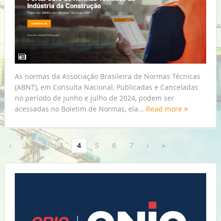
As normas da Associação Brasileira de Normas Técnicas
(ABNT), em Consulta Nacional, Publicadas e Canceladas
no período de junho e julho de 2024, podem ser
acessadas no Boletim de Normas, ela...
Read more
‹
1
2
3
4
5
6
7
›
»