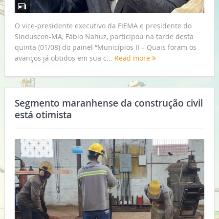
O vice-presidente executivo da FIEMA e presidente do
Sinduscon-MA, Fábio Nahuz, participou na tarde desta
quinta (01/08) do painel “Municípios II – Quais foram os
avanços já obtidos em sua c...
Read more
Segmento maranhense da construção civil
está otimista